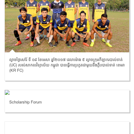
ល្ងាចថ្ងៃសៅរ៍ ទី ០៨ ខែមេសា ឆ្នាំ២០១៧ វេលាម៉ោង ៥ ល្ងាចក្រុមកីឡាករបាល់ទាត់
(UC) របស់សាកលវិទ្យាល័យ កម្ពុជា បានធ្វើការប្រកួតជាមួយនឹងក្លឹបបាល់ទាត់ ខេមរា
(KR FC)
Scholarship Forum