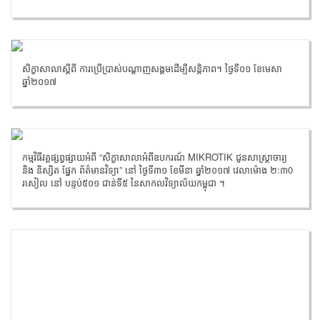
សិក្ខាសាលាស្តីពី ការប្រើប្រាស់បណ្តាញសង្គមដើម្បីសន្តិភាព។ ថ្ងៃទី០១ ខែមេសា
ឆ្នាំ២០១៧
កម្មវិធីវគ្គផ្សព្វផ្សាយអំពី “សិក្ខាសាលាអំពីឧបករណ៍ MIKROTIK ជូនសាស្ត្រាចារ្យ
និង និស្សិត ផ្នែក ព័ត៌មានវិទ្យា” នៅ ថ្ងៃទី៣១ ខែមីនា ឆ្នាំ២០១៧ វេលាម៉ោង ២:៣0
រសៀល នៅ បន្ទប់៥០១ ជាន់ទី៥ នៃសាកលវិទ្យាល័យកម្ពុជា ។