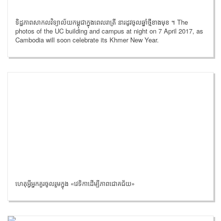
ទិដ្ឋភាពសាកលវិទ្យាល័យកម្ពុជាក្នុងពេលរាត្រី នារដូវចូលឆ្នាំថ្មីខាងមុខ ។ The
photos of the UC building and campus at night on 7 April 2017, as
Cambodia will soon celebrate its Khmer New Year.
ហេតុអ្វីអ្នកគួរចូលរួមក្នុង «វេទិកាដើម្បីភាពជោគជ័យ»