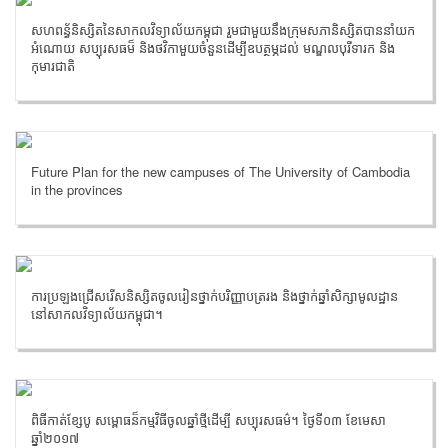
សហពន្ធ័និស្សិតនៃសាកលវិទ្យាល័យកម្ពុជា រួមជាមួយនឹងក្រុមសភានិស្សិតបាននាំយក
អំណោយ សប្បុរសធម៏ និងថវិកាមួយចំនួនដើម្បីឧបត្ថម្ភដល់ មណ្ឌលបុរីទារក និង
កុមារជាតិ
Future Plan for the new campuses of The University of Cambodia
in the provinces
ការប្រឡងជ្រើសរើសនិស្សិតចូលរៀនថ្នាក់បរិញ្ញាបត្ររង និងថ្នាក់ឆ្នាំសិក្សាមូលដ្ឋាន
នៅសាកលវិទ្យាល័យកម្ពុជា។
ពិធីកាត់ខ្សែបូ សម្ពោធន៏កម្មវិធីចូលឆ្នាំថ្មីដើម្បី សប្បុរសធម៌។ ថ្ងៃទី០៣ ខែមេសា
ឆ្នាំ២០១៧