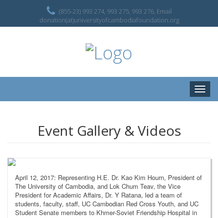
(855-23) 993 274, 993 275, 993 276, Email
donation(at)universityofcambodiafoundation.org
Toggle
naviga
Event Gallery & Videos
April 12, 2017: Representing H.E. Dr. Kao Kim Hourn, President of
The University of Cambodia, and Lok Chum Teav, the Vice
President for Academic Affairs, Dr. Y Ratana, led a team of
students, faculty, staff, UC Cambodian Red Cross Youth, and UC
Student Senate members to Khmer-Soviet Friendship Hospital in