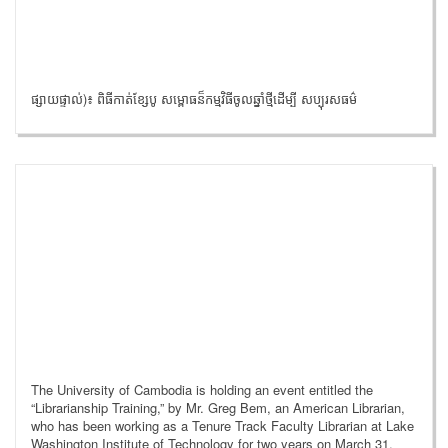
ផ្សាយផ្ទាល់)៖ ពិធីកាត់ខ្សែបូ សម្ពោធន៏កម្មវិធីចូលឆ្នាំថ្មីដើម្បី សប្បុរសធម៌
The University of Cambodia is holding an event entitled the
“Librarianship Training,” by Mr. Greg Bem, an American Librarian,
who has been working as a Tenure Track Faculty Librarian at Lake
Washington Institute of Technology for two years on March 31,